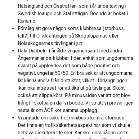
Hälsingland och Ösaträffen, som i år är deltävling i
Swedish leauge och Stafettligan. Boende är bokat i
Runemo.
Förslag att göra någon sorts klubbresa (storbuss,
tält?) till Ö-vik antingen på Skogslöparnas eller
Nolaskogsarnas tävlingar i juni.
Dala Dubbeln: I år åkte vi gemensamt med andra
Ångermanlands-klubbar. I den enkät som ungdomarna
svarat på upplevdes det som både positivt och
negativt, ungefär 50/50. En bra sak är att ungdomarna
lär känna andra från distriktet, vilket i förlängningen
kan öka intresset för att åka ut på tävlingar. Skönt
också att slippa köra. På minussidan var att det blev
trångt i skolsalen där vi bodde. Vi sa att vi provar igen
nästa år om ÅOF kör samma upplägg.
Vi pratade om säkerhet minibuss kontra storbuss.
Det finns en trafiksäkerhetsaspekt här som vi skulle
behöva diskutera lite mer. Kanske göra någon sorts