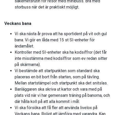
säkerhetsrutin för resor med minibuss. Bra med
storbuss när det är praktiskt möjligt.
Veckans bana
Vi ska nästa år prova att ha sportident på vit och gul
bana. Vi gör en låda med 15 st SI-enheter för
ändamålet.
Kontroller med SI-enheter ska ha kodsiffror (det får
inte misstämma med kodsiffror som ev redan sitter
på skärmarna).
Vi bestämde att startpunkten som standard ska
placeras en bit bort från starten, som på tävling.
Mellan startstämpel och startpunkt ska det snitslas.
Banläggaren ska skriva ut kartor och vara med på
plats vid när vi har gemensam träning på banorna, och
där hålla koll på att alla kommit i mål.
Vi ska försöka att få fler att använda livelox på
Veckans bana. Roligt att jämföra med varandra. Kan