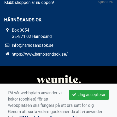
Klubbshoppen är nu öppen!
5 jun 2026
HÄRNÖSANDS OK
Box 3054
SE-871 03 Härnösand
info@harnosandsok.se
https://www.harnosandsok.se/
På vår webbplats använder vi
Jag accepterar
kakor (cookies) för att
webbplatsen ska fungera på ett bra sätt för dig.
Genom att surfa vidare godkänner du att vi använder