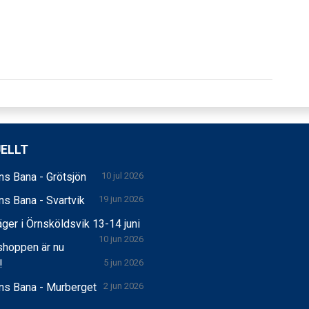
ELLT
s Bana - Grötsjön
10 jul 2026
s Bana - Svartvik
19 jun 2026
ger i Örnsköldsvik 13-14 juni
10 jun 2026
shoppen är nu
!
5 jun 2026
ns Bana - Murberget
2 jun 2026