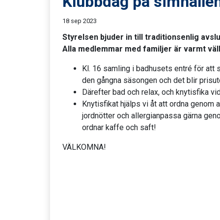
Klubbdag på simhalle
18 sep 2023
Styrelsen bjuder in till traditionsenlig avs
Alla medlemmar med familjer är varmt vä
Kl. 16 samling i badhusets entré för att se
den gångna säsongen och det blir prisu
Därefter bad och relax, och knytisfika vid
Knytisfikat hjälps vi åt att ordna genom a
jordnötter och allergianpassa gärna geno
ordnar kaffe och saft!
VÄLKOMNA!