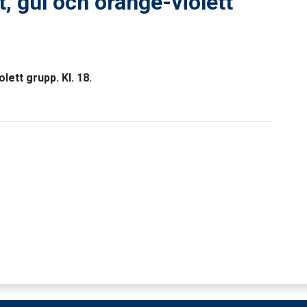
t, gul och orange-violett
lett grupp. Kl. 18.