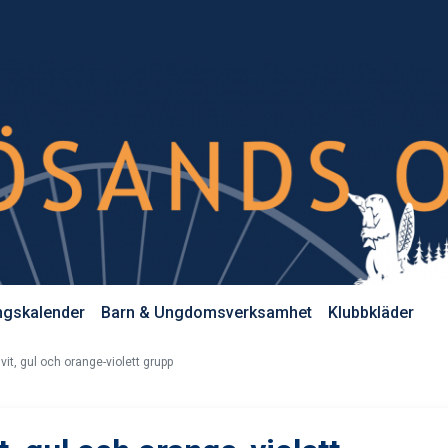
ngskalender
Barn & Ungdomsverksamhet
Klubbkläder
vit, gul och orange-violett grupp