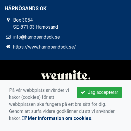
HÄRNÖSANDS OK
Box 3054
SE-871 03 Härnösand
info@harnosandsok.se
https://www.harnosandsok.se/
På vår webbplats använder vi
Jag accepterar
kakor (cookies) för att
webbplatsen ska fungera på ett bra sätt för dig.
Genom att surfa vidare godkänner du att vi använder
kakor.
Mer information om cookies
.