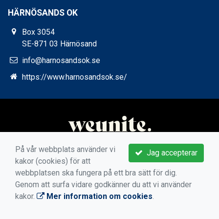
HÄRNÖSANDS OK
Box 3054
SE-871 03 Härnösand
info@harnosandsok.se
https://www.harnosandsok.se/
På vår webbplats använder vi
Jag accepterar
kakor (cookies) för att
webbplatsen ska fungera på ett bra sätt för dig.
Genom att surfa vidare godkänner du att vi använder
kakor.
Mer information om cookies
.