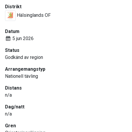
Distrikt
Hälsinglands OF
Datum
5 jun 2026
Status
Godkänd av region
Arrangemangstyp
Nationell tävling
Distans
n/a
Dag/natt
n/a
Gren