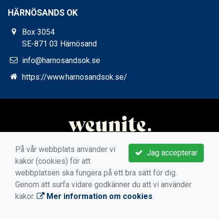
HÄRNÖSANDS OK
Box 3054
SE-871 03 Härnösand
info@harnosandsok.se
https://www.harnosandsok.se/
På vår webbplats använder vi
Jag accepterar
kakor (cookies) för att
webbplatsen ska fungera på ett bra sätt för dig.
Genom att surfa vidare godkänner du att vi använder
kakor.
Mer information om cookies
.